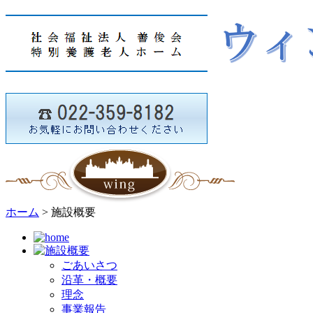
ホーム
> 施設概要
ごあいさつ
沿革・概要
理念
事業報告