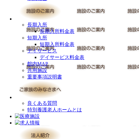
長期入所
長期入所料金表
短期入所
短期入所料金表
デイサービス
デイサービス料金表
館内MAP
共用施設
重要事項説明書
良くある質問
特別養護老人ホームとは