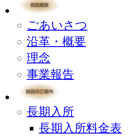
ごあいさつ
沿革・概要
理念
事業報告
長期入所
長期入所料金表